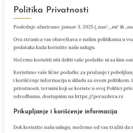
Politika Privatnosti
Poslednje ažurirano: januar 3, 2025 („nas“, „mi“ ili „
Ova stranica vas obaveštava o našim politikama u vez
podataka kada koristite našu uslugu.
Nećemo koristiti niti deliti vaše podatke ni sa kim os
Koristimo vaše lične podatke za pružanje i poboljšanj
i korišćenje informacija u skladu sa ovom politikom. 
privatnosti, termini koji se koriste u ovoj Politici pr
odredbama, dostupnim na https://perazdera.rs
Prikupljanje i korišćenje informacija
Dok koristite našu uslugu, možemo od vas tražiti da