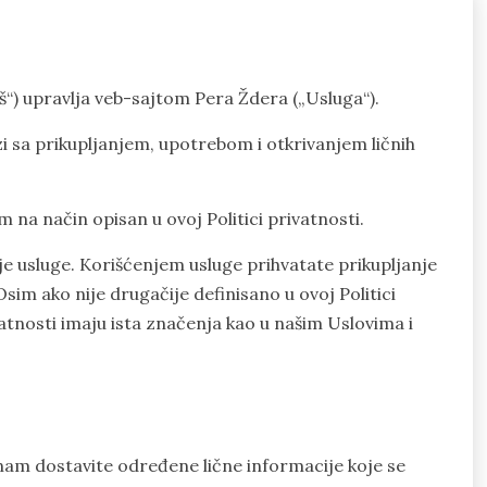
naš“) upravlja veb-sajtom Pera Ždera („Usluga“).
i sa prikupljanjem, upotrebom i otkrivanjem ličnih
im na način opisan u ovoj Politici privatnosti.
e usluge. Korišćenjem usluge prihvatate prikupljanje
Osim ako nije drugačije definisano u ovoj Politici
ivatnosti imaju ista značenja kao u našim Uslovima i
 nam dostavite određene lične informacije koje se