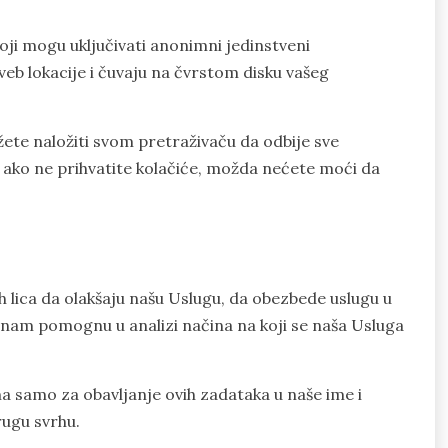
oji mogu uključivati anonimni jedinstveni
 veb lokacije i čuvaju na čvrstom disku vašeg
žete naložiti svom pretraživaču da odbije sve
, ako ne prihvatite kolačiće, možda nećete moći da
lica da olakšaju našu Uslugu, da obezbede uslugu u
da nam pomognu u analizi načina na koji se naša Usluga
a samo za obavljanje ovih zadataka u naše ime i
drugu svrhu.