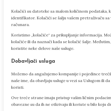
Kolačići su datoteke sa malom količinom podataka, k
identifikator. Kolačići se šalju vašem pretraživaču sa
računara.
Koristimo „kolačiće“ za prikupljanje informacija. Mo
kolačiće ili da naznači kada se kolačić šalje. Međutim
koristite neke delove naše usluge.
Dobavljači usluga
Možemo da angažujemo kompanije i pojedince trećih 
naše ime, da obavljaju usluge u vezi sa Uslugom ili 
koristi.
Ove treće strane imaju pristup vašim ličnim podacim
obavezne su da ih ne otkrivaju ili koriste u bilo koju 