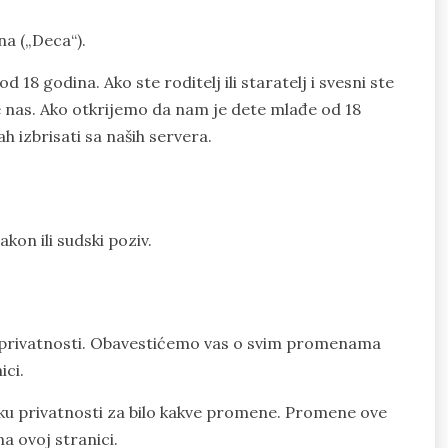
a („Deca“).
8 godina. Ako ste roditelj ili staratelj i svesni ste
e nas. Ako otkrijemo da nam je dete mlađe od 18
 izbrisati sa naših servera.
on ili sudski poziv.
 privatnosti. Obavestićemo vas o svim promenama
ici.
ku privatnosti za bilo kakve promene. Promene ove
a ovoj stranici.