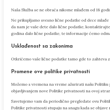
Naša Služba se ne obraća nikome mlađem od 18 godin
Ne prikupljamo svesno lične podatke od dece mlađe od 1
da nam je vaše dete dalo lične podatke, kontaktirajt
godina dalo lične podatke, te informacije ćemo odmah
Usklađenost sa zakonima
Otkrićemo vaše lične podatke tamo gde to zahteva zak
Promene ove politike privatnosti
Možemo s vremena na vreme ažurirati našu Politiku
objavljivanjem nove Politike privatnosti na ovoj stran
Savetujemo vam da periodično pregledate ovu Politi
Politike privatnosti stupaju na snagu kada se objave n