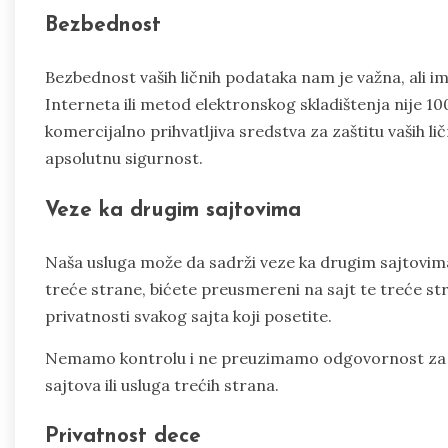
Bezbednost
Bezbednost vaših ličnih podataka nam je važna, ali 
Interneta ili metod elektronskog skladištenja nije 1
komercijalno prihvatljiva sredstva za zaštitu vaših 
apsolutnu sigurnost.
Veze ka drugim sajtovima
Naša usluga može da sadrži veze ka drugim sajtovima
treće strane, bićete preusmereni na sajt te treće
privatnosti svakog sajta koji posetite.
Nemamo kontrolu i ne preuzimamo odgovornost za sadrž
sajtova ili usluga trećih strana.
Privatnost dece