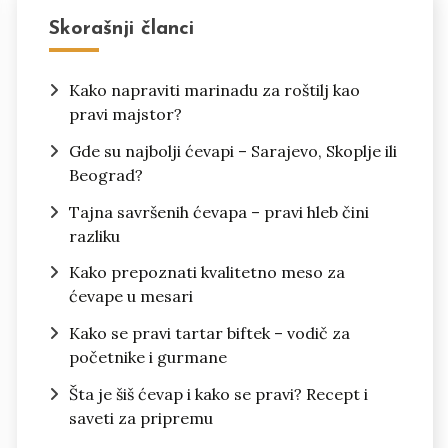
Skorašnji članci
Kako napraviti marinadu za roštilj kao
pravi majstor?
Gde su najbolji ćevapi – Sarajevo, Skoplje ili
Beograd?
Tajna savršenih ćevapa – pravi hleb čini
razliku
Kako prepoznati kvalitetno meso za
ćevape u mesari
Kako se pravi tartar biftek – vodič za
početnike i gurmane
Šta je šiš ćevap i kako se pravi? Recept i
saveti za pripremu