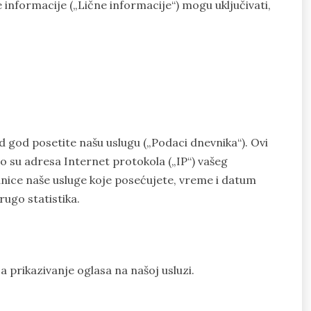
ne informacije („Lične informacije“) mogu uključivati,
d god posetite našu uslugu („Podaci dnevnika“). Ovi
to su adresa Internet protokola („IP“) vašeg
anice naše usluge koje posećujete, vreme i datum
ugo statistika.
za prikazivanje oglasa na našoj usluzi.