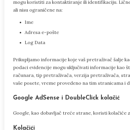
mogu koristiti za kontaktiranje ili identifikaciju. Lič
ali nisu ograničene na:
Ime
Adresa e-pošte
Log Data
Prikupljamo informacije koje vaš pretraživač šalje ka
podaci evidencije mogu uključivati informacije kao š
računara, tip pretraživača, verzija pretraživača, str
vaše posete, vreme provedeno na tim stranicama i dr
Google AdSense i DoubleClick kolačić
Google, kao dobavljač treće strane, koristi kolačiće 
Kolačići