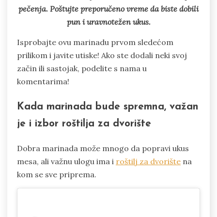
pečenja. Poštujte preporučeno vreme da biste dobili
pun i uravnotežen ukus.
Isprobajte ovu marinadu prvom sledećom
prilikom i javite utiske! Ako ste dodali neki svoj
začin ili sastojak, podelite s nama u
komentarima!
Kada marinada bude spremna, važan
je i izbor roštilja za dvorište
Dobra marinada može mnogo da popravi ukus
mesa, ali važnu ulogu ima i
roštilj za dvorište
na
kom se sve priprema.