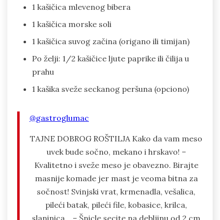
1 kašičica mlevenog bibera
1 kašičica morske soli
1 kašičica suvog začina (origano ili timijan)
Po želji: 1/2 kašičice ljute paprike ili čilija u
prahu
1 kašika sveže seckanog peršuna (opciono)
@gastroglumac
TAJNE DOBROG ROŠTILJA Kako da vam meso
uvek bude sočno, mekano i hrskavo! –
Kvalitetno i sveže meso je obavezno. Birajte
masnije komade jer mast je veoma bitna za
sočnost! Svinjski vrat, krmenadla, vešalica,
pileći batak, pileći file, kobasice, krilca,
slaninica… – Šnicle secite na debljinu od 2 cm