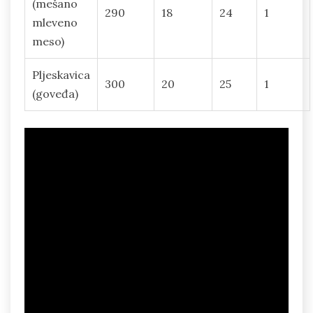
(mešano
290
18
24
1
mleveno
meso)
Pljeskavica
300
20
25
1
(goveđa)