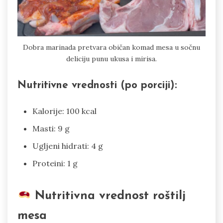
Dobra marinada pretvara običan komad mesa u sočnu
deliciju punu ukusa i mirisa.
Nutritivne vrednosti (po porciji):
Kalorije: 100 kcal
Masti: 9 g
Ugljeni hidrati: 4 g
Proteini: 1 g
Nutritivna vrednost roštilj
mesa