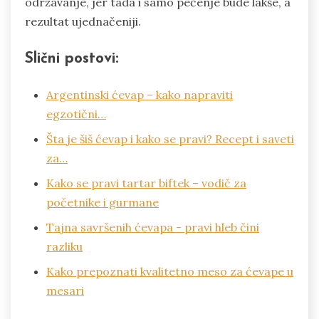
održavanje, jer tada i samo pečenje bude lakše, a
rezultat ujednačeniji.
Slični postovi:
Argentinski ćevap – kako napraviti
egzotični…
Šta je šiš ćevap i kako se pravi? Recept i saveti
za…
Kako se pravi tartar biftek – vodič za
početnike i gurmane
Tajna savršenih ćevapa - pravi hleb čini
razliku
Kako prepoznati kvalitetno meso za ćevape u
mesari