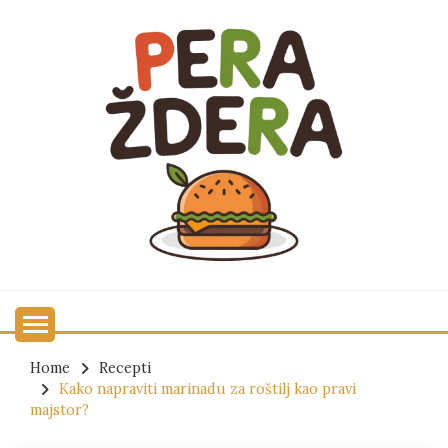
Skip
to
content
Najbolji recepti i tehnike
PERA ŽDERA
Home
Recepti
Kako napraviti marinadu za roštilj kao pravi
majstor?