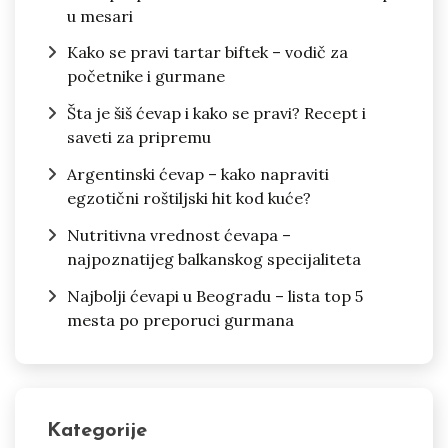
u mesari
Kako se pravi tartar biftek – vodič za
početnike i gurmane
Šta je šiš ćevap i kako se pravi? Recept i
saveti za pripremu
Argentinski ćevap – kako napraviti
egzotični roštiljski hit kod kuće?
Nutritivna vrednost ćevapa –
najpoznatijeg balkanskog specijaliteta
Najbolji ćevapi u Beogradu – lista top 5
mesta po preporuci gurmana
Kategorije