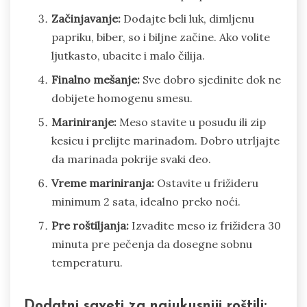
Začinjavanje:
Dodajte beli luk, dimljenu
papriku, biber, so i biljne začine. Ako volite
ljutkasto, ubacite i malo čilija.
Finalno mešanje:
Sve dobro sjedinite dok ne
dobijete homogenu smesu.
Mariniranje:
Meso stavite u posudu ili zip
kesicu i prelijte marinadom. Dobro utrljajte
da marinada pokrije svaki deo.
Vreme mariniranja:
Ostavite u frižideru
minimum 2 sata, idealno preko noći.
Pre roštiljanja:
Izvadite meso iz frižidera 30
minuta pre pečenja da dosegne sobnu
temperaturu.
Dodatni saveti za najukusniji roštilj: