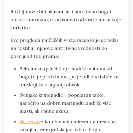
Roštilj može biti ukusan, ali i nutritivno bogat
obrok – naravno, u zavisnosti od vrste mesa koje
koristite.
Evo pregleda najčešćih vrsta mesa koje se peku
na roštilju i njihove nutritivne vrednosti po
porciji od 100 grama:
Belo meso (pileći file) – sadrži malo masti i
bogato je proteinima, pa je odličan izbor za
one koji žele laganiji obrok.
Svinjske krmenadle – popularan izbor,
naročito uz dobru marinadu; sadrže više
masti, ali i puno ukusa.
Šiš ćevap
– kombinacija mlevenog mesa na
ražnjiću; energetski jači izbor, bogat