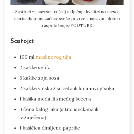
Sastojci za savršen roštilj uključuju kvalitetno meso,
marinadu punu začina, sveže povrće i, naravno, dobro
raspoloženje/YOUTUBE
Sastojci:
100 ml
maslinovog ulja
2 kašike senfa
3 kašike soja sosa
2 kašike vinskog sirćeta ili limunovog soka
1 kašika meda ili smeđeg šećera
3 čena belog luka (sitno iseckana ili
izgnječena)
1 kašičica dimljene paprike