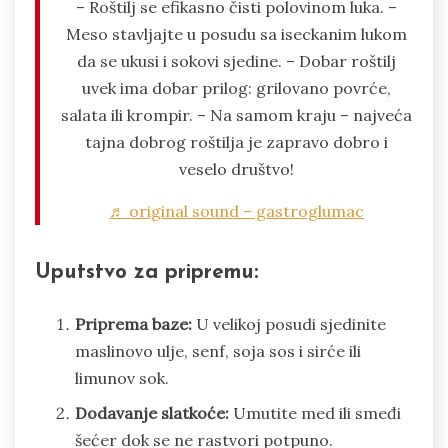
– Roštilj se efikasno čisti polovinom luka. –
Meso stavljajte u posudu sa iseckanim lukom
da se ukusi i sokovi sjedine. – Dobar roštilj
uvek ima dobar prilog: grilovano povrće,
salata ili krompir. – Na samom kraju – najveća
tajna dobrog roštilja je zapravo dobro i
veselo društvo!
♬ original sound – gastroglumac
Uputstvo za pripremu:
Priprema baze:
U velikoj posudi sjedinite
maslinovo ulje, senf, soja sos i sirće ili
limunov sok.
Dodavanje slatkoće:
Umutite med ili smeđi
šećer dok se ne rastvori potpuno.