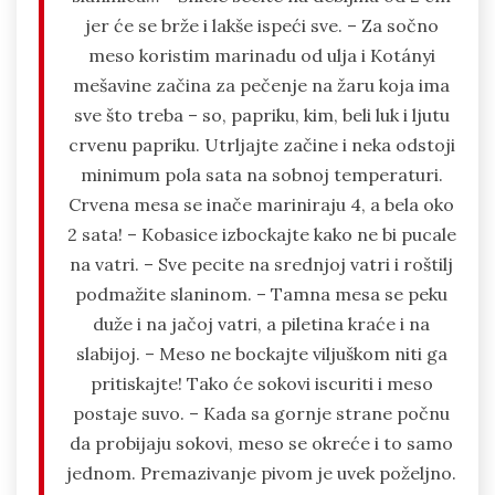
jer će se brže i lakše ispeći sve. – Za sočno
meso koristim marinadu od ulja i Kotányi
mešavine začina za pečenje na žaru koja ima
sve što treba – so, papriku, kim, beli luk i ljutu
crvenu papriku. Utrljajte začine i neka odstoji
minimum pola sata na sobnoj temperaturi.
Crvena mesa se inače mariniraju 4, a bela oko
2 sata! – Kobasice izbockajte kako ne bi pucale
na vatri. – Sve pecite na srednjoj vatri i roštilj
podmažite slaninom. – Tamna mesa se peku
duže i na jačoj vatri, a piletina kraće i na
slabijoj. – Meso ne bockajte viljuškom niti ga
pritiskajte! Tako će sokovi iscuriti i meso
postaje suvo. – Kada sa gornje strane počnu
da probijaju sokovi, meso se okreće i to samo
jednom. Premazivanje pivom je uvek poželjno.