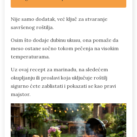
Nije samo dodatak, već ključ za stvaranje
savršenog roštilja.
Osim što dodaje dubinu ukusu, ona pomaže da
meso ostane sočno tokom pečenja na visokim
temperaturama.
Uz ovaj recept za marinadu, na sledećem
okupljanju ili proslavi koja uključuje roštilj
sigurno ćete zablistati i pokazati se kao pravi
majstor.