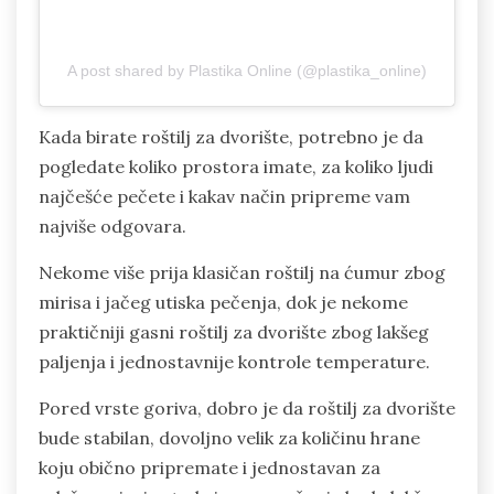
A post shared by Plastika Online (@plastika_online)
Kada birate roštilj za dvorište, potrebno je da
pogledate koliko prostora imate, za koliko ljudi
najčešće pečete i kakav način pripreme vam
najviše odgovara.
Nekome više prija klasičan roštilj na ćumur zbog
mirisa i jačeg utiska pečenja, dok je nekome
praktičniji gasni roštilj za dvorište zbog lakšeg
paljenja i jednostavnije kontrole temperature.
Pored vrste goriva, dobro je da roštilj za dvorište
bude stabilan, dovoljno velik za količinu hrane
koju obično pripremate i jednostavan za