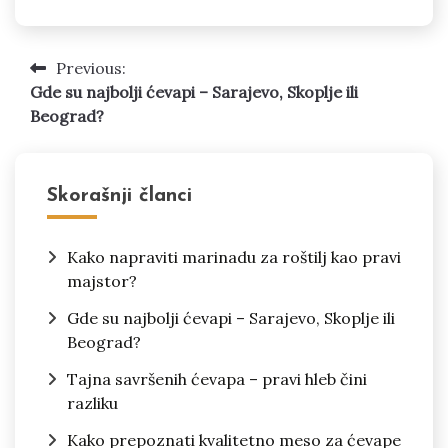
Previous:
Kretanje
Gde su najbolji ćevapi – Sarajevo, Skoplje ili
članka
Beograd?
Skorašnji članci
Kako napraviti marinadu za roštilj kao pravi
majstor?
Gde su najbolji ćevapi – Sarajevo, Skoplje ili
Beograd?
Tajna savršenih ćevapa – pravi hleb čini
razliku
Kako prepoznati kvalitetno meso za ćevape