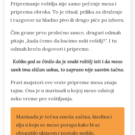
Pripremanje roštilja nije samo pečenje mesa i
priprema obroka. To je ritual, prilika za druženje
i razgovor uz hladno pivo ili drugo piće po izboru.
Čim grane prvo prolećno sunce, drugari odmah
pitaju ,,kada ćemo da bacimo neki roštilj?”. I tu
odmah kreću dogovori i pripreme.
Koliko god se činilo da je svaki roštilj isti i da meso
uvek ima sličan uskus, to zapravo nije sasvim tačno.
Pravi majstori ove vrste pripreme mesa znaju
tajnu. Ona je u marinadi u kojoj meso odstoji
neko vreme pre roštiljanja.
Marinada je tečna smeša začina, kiselina i
ulja u koju se meso potapa kako bi se
obogatilo ukusom i postalo mekše.