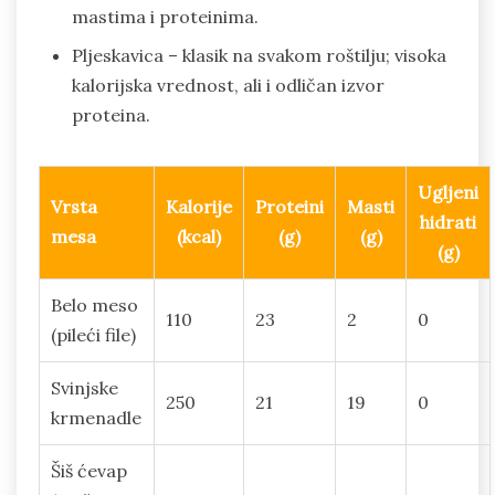
mastima i proteinima.
Pljeskavica – klasik na svakom roštilju; visoka
kalorijska vrednost, ali i odličan izvor
proteina.
Ugljeni
Vrsta
Kalorije
Proteini
Masti
hidrati
mesa
(kcal)
(g)
(g)
(g)
Belo meso
110
23
2
0
(pileći file)
Svinjske
250
21
19
0
krmenadle
Šiš ćevap