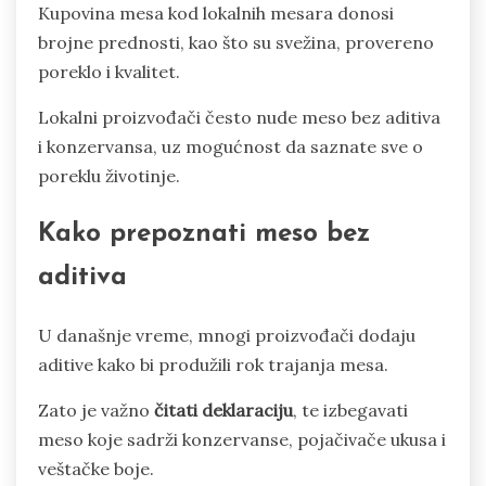
Kupovina mesa kod lokalnih mesara donosi
brojne prednosti, kao što su svežina, provereno
poreklo i kvalitet.
Lokalni proizvođači često nude meso bez aditiva
i konzervansa, uz mogućnost da saznate sve o
poreklu životinje.
Kako prepoznati meso bez
aditiva
U današnje vreme, mnogi proizvođači dodaju
aditive kako bi produžili rok trajanja mesa.
Zato je važno
čitati deklaraciju
, te izbegavati
meso koje sadrži konzervanse, pojačivače ukusa i
veštačke boje.