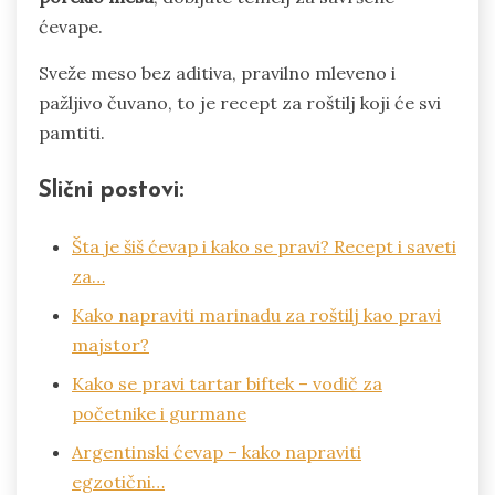
ćevape.
Sveže meso bez aditiva, pravilno mleveno i
pažljivo čuvano, to je recept za roštilj koji će svi
pamtiti.
Slični postovi:
Šta je šiš ćevap i kako se pravi? Recept i saveti
za…
Kako napraviti marinadu za roštilj kao pravi
majstor?
Kako se pravi tartar biftek – vodič za
početnike i gurmane
Argentinski ćevap – kako napraviti
egzotični…