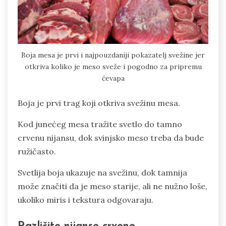
Boja mesa je prvi i najpouzdaniji pokazatelj svežine jer
otkriva koliko je meso sveže i pogodno za pripremu
ćevapa
Boja je prvi trag koji otkriva svežinu mesa.
Kod junećeg mesa tražite svetlo do tamno
crvenu nijansu, dok svinjsko meso treba da bude
ružičasto.
Svetlija boja ukazuje na svežinu, dok tamnija
može značiti da je meso starije, ali ne nužno loše,
ukoliko miris i tekstura odgovaraju.