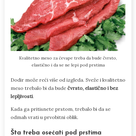
Kvalitetno meso za ćevape treba da bude čvrsto,
elastično i da se ne lepi pod prstima
Dodir može reći više od izgleda. Sveže i kvalitetno
meso trebalo bi da bude
čvrsto, elastično i bez
lepljivosti
.
Kada ga pritisnete prstom, trebalo bi da se
odmah vrati u prvobitni oblik.
Šta treba osećati pod prstima