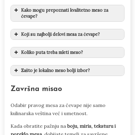
Kako mogu prepoznati kvalitetno meso za
ćevape?
Koji su najbolji delovi mesa za ćevape?
Koliko puta treba mleti meso?
Zašto je lokalno meso bolji izbor?
Završna misao
Odabir pravog mesa za ćevape nije samo
kulinarska veština već i umetnost.
Kada obratite pažnju na
boju, miris, teksturu i
poreklo mesa
, dobijate temelj za savršene