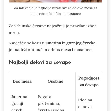
Za mlevenje je najbolje birati sveže delove mesa sa
umerenom količinom masnoće
Za vrhunske ćevape najvažniji je pravilan izbor
mesa.
Najčešće se koristi
junetina iz gornjeg čereka
,
jer sadrži optimalan odnos mesa i masnoće.
Najbolji delovi za ćevape
Pogodnost
Deo mesa
Osobine
za ćevape
Junetina
Bogata
Idealna
gornji
proteinima,
osnova
čerek
čvrsta i sočna