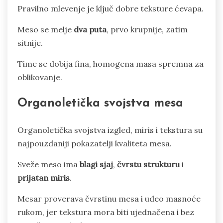
Pravilno mlevenje je ključ dobre teksture ćevapa.
Meso se melje
dva puta
, prvo krupnije, zatim
sitnije.
Time se dobija fina, homogena masa spremna za
oblikovanje.
Organoletička svojstva mesa
Organoletička svojstva izgled, miris i tekstura su
najpouzdaniji pokazatelji kvaliteta mesa.
Sveže meso ima
blagi sjaj
,
čvrstu strukturu
i
prijatan miris
.
Mesar proverava čvrstinu mesa i udeo masnoće
rukom, jer tekstura mora biti ujednačena i bez