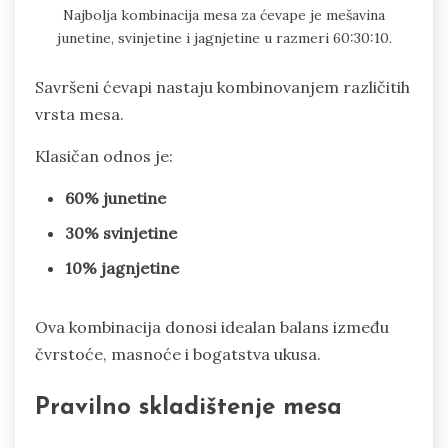
Najbolja kombinacija mesa za ćevape je mešavina
junetine, svinjetine i jagnjetine u razmeri 60:30:10.
Savršeni ćevapi nastaju kombinovanjem različitih
vrsta mesa.
Klasičan odnos je:
60% junetine
30% svinjetine
10% jagnjetine
Ova kombinacija donosi idealan balans između
čvrstoće, masnoće i bogatstva ukusa.
Pravilno skladištenje mesa