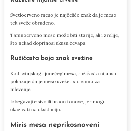
Različite nijanse crvene
Svetlocrveno meso je najčešće znak da je meso
tek sveže obrađeno.
Tamnocrveno meso može biti starije, ali i zrelije,
što nekad doprinosi ukusu ćevapa.
Ružičasta boja znak svežine
Kod svinjskog i junećeg mesa, ružičasta nijansa
pokazuje da je meso sveže i spremno za
mlevenje.
Izbegavajte sivo ili braon tonove, jer mogu
ukazivati na oksidaciju.
Miris mesa neprikosnoveni