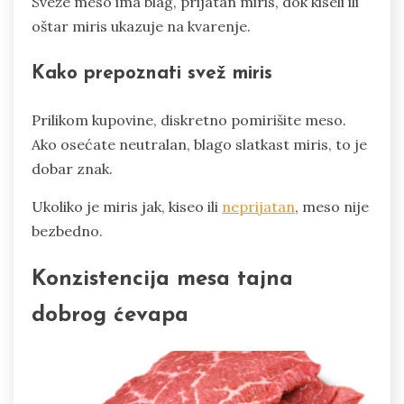
Sveže meso ima blag, prijatan miris, dok kiseli ili
oštar miris ukazuje na kvarenje.
Kako prepoznati svež miris
Prilikom kupovine, diskretno pomirišite meso.
Ako osećate neutralan, blago slatkast miris, to je
dobar znak.
Ukoliko je miris jak, kiseo ili
neprijatan
, meso nije
bezbedno.
Konzistencija mesa tajna
dobrog ćevapa