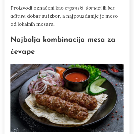
Proizvodi označeni kao
organski
,
domaći
ili
bez
aditiva
dobar su izbor, a najpouzdanije je meso
od lokalnih mesara.
Najbolja kombinacija mesa za
ćevape