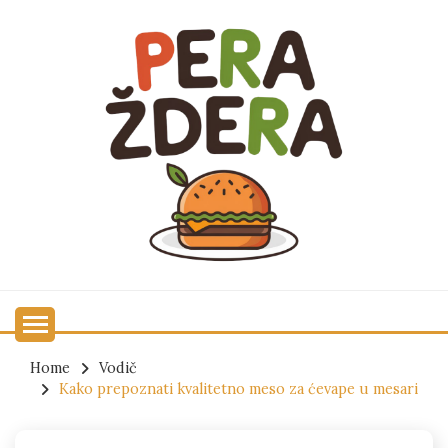
Skip
to
content
Najbolji recepti i tehnike
PERA ŽDERA
Home
Vodič
Kako prepoznati kvalitetno meso za ćevape u mesari