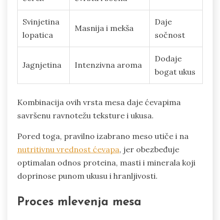
Svinjetina
Daje
Masnija i mekša
lopatica
sočnost
Dodaje
Jagnjetina
Intenzivna aroma
bogat ukus
Kombinacija ovih vrsta mesa daje ćevapima
savršenu ravnotežu teksture i ukusa.
Pored toga, pravilno izabrano meso utiče i na
nutritivnu vrednost ćevapa
, jer obezbeđuje
optimalan odnos proteina, masti i minerala koji
doprinose punom ukusu i hranljivosti.
Proces mlevenja mesa