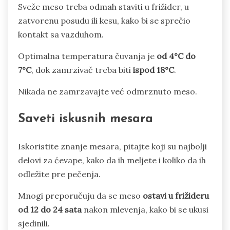
Sveže meso treba odmah staviti u frižider, u
zatvorenu posudu ili kesu, kako bi se sprečio
kontakt sa vazduhom.
Optimalna temperatura čuvanja je
od 4°C do
7°C
, dok zamrzivač treba biti
ispod 18°C
.
Nikada ne zamrzavajte već odmrznuto meso.
Saveti iskusnih mesara
Iskoristite znanje mesara, pitajte koji su najbolji
delovi za ćevape, kako da ih meljete i koliko da ih
odležite pre pečenja.
Mnogi preporučuju da se meso
ostavi u frižideru
od 12 do 24 sata
nakon mlevenja, kako bi se ukusi
sjedinili.