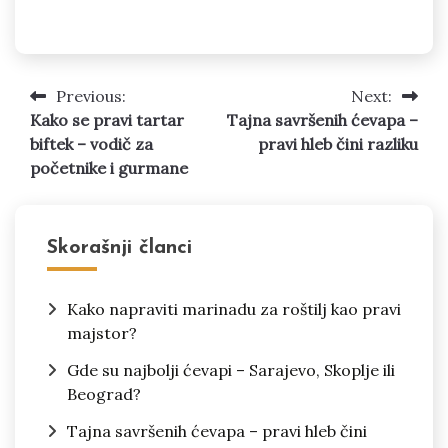
Previous:
Next:
Kretanje
Kako se pravi tartar
Tajna savršenih ćevapa –
članka
biftek – vodič za
pravi hleb čini razliku
početnike i gurmane
Skorašnji članci
Kako napraviti marinadu za roštilj kao pravi
majstor?
Gde su najbolji ćevapi – Sarajevo, Skoplje ili
Beograd?
Tajna savršenih ćevapa – pravi hleb čini