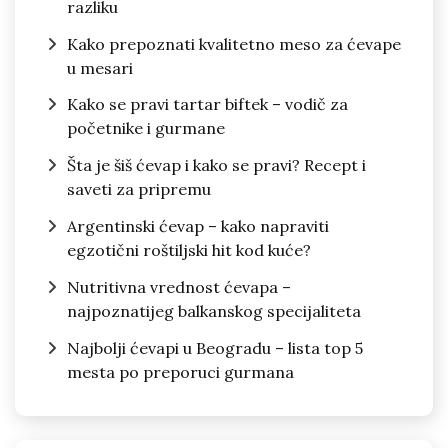
razliku
Kako prepoznati kvalitetno meso za ćevape
u mesari
Kako se pravi tartar biftek – vodič za
početnike i gurmane
Šta je šiš ćevap i kako se pravi? Recept i
saveti za pripremu
Argentinski ćevap – kako napraviti
egzotični roštiljski hit kod kuće?
Nutritivna vrednost ćevapa –
najpoznatijeg balkanskog specijaliteta
Najbolji ćevapi u Beogradu – lista top 5
mesta po preporuci gurmana