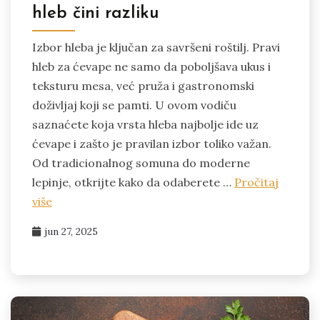
hleb čini razliku
Izbor hleba je ključan za savršeni roštilj. Pravi
hleb za ćevape ne samo da poboljšava ukus i
teksturu mesa, već pruža i gastronomski
doživljaj koji se pamti. U ovom vodiču
saznaćete koja vrsta hleba najbolje ide uz
ćevape i zašto je pravilan izbor toliko važan.
Od tradicionalnog somuna do moderne
lepinje, otkrijte kako da odaberete …
Pročitaj
više
jun 27, 2025