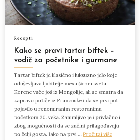
Recepti
Kako se pravi tartar biftek –
vodič za početnike i gurmane
Tartar biftek je klasično i luksuzno jelo koje
oduševljava ljubitelje mesa širom sveta.
Korene vuče još iz Mongolije, ali se smatra da
zapravo potiče iz Francuske i da se prvi put
pojavilo u renomiranim restoranima
početkom 20. veka. Zanimljivo je i privlačno i
zbog mogućnosti da se začini prilagođavaju
po želji gosta. Iako na prvi …
Pročitaj više