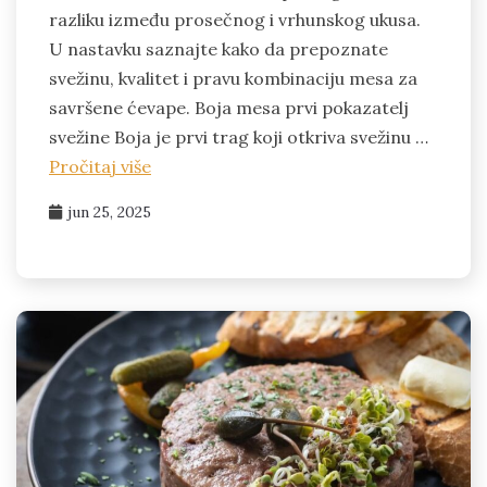
razliku između prosečnog i vrhunskog ukusa.
U nastavku saznajte kako da prepoznate
svežinu, kvalitet i pravu kombinaciju mesa za
savršene ćevape. Boja mesa prvi pokazatelj
svežine Boja je prvi trag koji otkriva svežinu …
Pročitaj više
jun 25, 2025