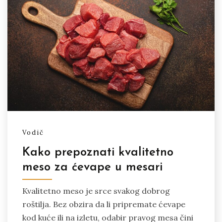
Vodič
Kako prepoznati kvalitetno
meso za ćevape u mesari
Kvalitetno meso je srce svakog dobrog
roštilja. Bez obzira da li pripremate ćevape
kod kuće ili na izletu, odabir pravog mesa čini