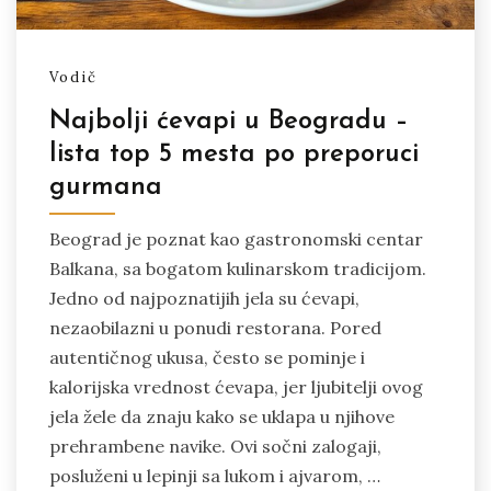
Vodič
Najbolji ćevapi u Beogradu –
lista top 5 mesta po preporuci
gurmana
Beograd je poznat kao gastronomski centar
Balkana, sa bogatom kulinarskom tradicijom.
Jedno od najpoznatijih jela su ćevapi,
nezaobilazni u ponudi restorana. Pored
autentičnog ukusa, često se pominje i
kalorijska vrednost ćevapa, jer ljubitelji ovog
jela žele da znaju kako se uklapa u njihove
prehrambene navike. Ovi sočni zalogaji,
posluženi u lepinji sa lukom i ajvarom, …