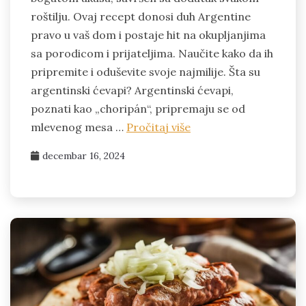
roštilju. Ovaj recept donosi duh Argentine
pravo u vaš dom i postaje hit na okupljanjima
sa porodicom i prijateljima. Naučite kako da ih
pripremite i oduševite svoje najmilije. Šta su
argentinski ćevapi? Argentinski ćevapi,
poznati kao „choripán“, pripremaju se od
mlevenog mesa …
Pročitaj više
decembar 16, 2024