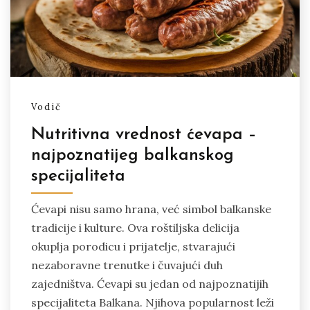
Vodič
Nutritivna vrednost ćevapa –
najpoznatijeg balkanskog
specijaliteta
Ćevapi nisu samo hrana, već simbol balkanske
tradicije i kulture. Ova roštiljska delicija
okuplja porodicu i prijatelje, stvarajući
nezaboravne trenutke i čuvajući duh
zajedništva. Ćevapi su jedan od najpoznatijih
specijaliteta Balkana. Njihova popularnost leži