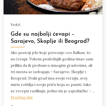
Vodič
Gde su najbolji ćevapi –
Sarajevo, Skoplje ili Beograd?
Ako postoji jelo koje povezuje ceo Balkan, to
su ćevapi. Tokom poslednjih godina imao sam
priliku da ih probam u mnogim gradovima, ali
tri mesta se izdvajaju – Sarajevo, Skoplje i
Beograd. Svaki grad ima svoju verziju, svoj
miris roštilja i svoju priču koja se pamti. Iako
se recepti razlikuju, jedno im je zajedničko – …
Pročitaj više