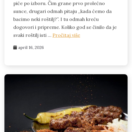
piće po izboru. Čim grane prvo prolećno
sunce, drugari odmah pitaju ,,kada ćemo da
bacimo neki roštilj?”. I tu odmah kreću
dogovori i pripreme. Koliko god se činilo da je
svaki roštilj isti …
Pročitaj više
april 16, 2026