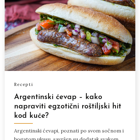
Recepti
Argentinski ćevap – kako
napraviti egzotični roštiljski hit
kod kuće?
Argentinski ćevapi, poznati po svom sočnom i
bogatom ukusu, savršen su dodatak svakom