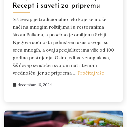
Recept i saveti za pripremu
Šiš ćevap je tradicionalno jelo koje se može
naći na mnogim roštiljima i u restoranima
širom Balkana, a posebno je omiljen u Srbiji.
Njegova sočnost i jedinstven ukus osvojili su
srca mnogih, a ovaj specijalitet ima više od 100
godina postojanja. Osim jedinstvenog ukusa,
šiš ćevap se ističe i svojom nutritivnom
vrednošću, jer se priprema …
Pročitaj više
decembar 16, 2024